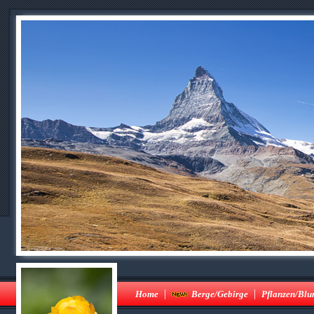
|
|
Home
Berge/Gebirge
Pflanzen/Bl